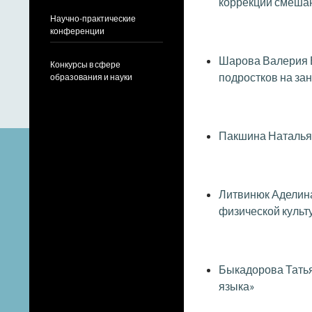
коррекции смеша
Научно-практические
конференции
Шарова Валерия 
Конкурсы в сфере
подростков на зан
образования и науки
Пакшина Наталья 
Литвинюк Аделина
физической культ
Быкадорова Татья
языка»