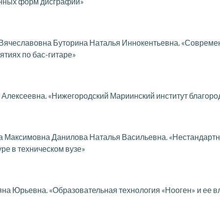
нных форм дисграфии»
Вячеславовна Буторина Наталья Иннокентьевна. «Современ
ятиях по бас-гитаре»
Алексеевна. «Нижегородский Мариинский институт благород
 Максимовна Данилова Наталья Васильевна. «Нестандартн
уре в техническом вузе»
на Юрьевна. «Образовательная технология «Нооген» и ее в