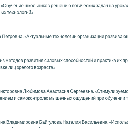
 «Обучение школьников решению логических задач на урок
ых технологий»
 Петровна. «Актуальные технологии организации развивающе
ализ методов развития силовых способностей и практика их
вке лиц зрелого возраста»
икторовна Любимова Анастасия Сергеевна. «Стимулируемое
ением и самоконтролю мышечных ощущений при обучении те
а Владимировна Байгулова Наталия Васильевна. «Использ