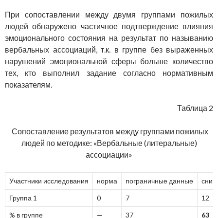
При сопоставлении между двумя группами пожилых
людей обнаружено частичное подтверждение влияния
эмоционального состояния на результат по называнию
вербальных ассоциаций, т.к. в группе без выраженных
нарушений эмоциональной сферы больше количество
тех, кто выполнил задание согласно нормативным
показателям.
Таблица 2
Сопоставление результатов между группами пожилых
людей по методике: «Вербальные (литеральные)
ассоциации»
Участники исследования
норма
пограничные данные
сниж
Группа 1
0
7
12
% в группе
—
37
63