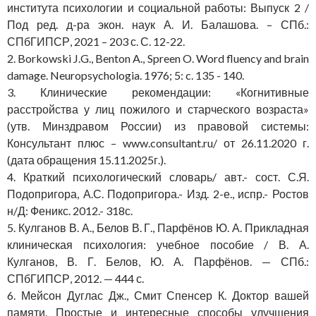
института психологии и социальной работы: Выпуск 2 /
Под ред. д-ра экон. наук А. И. Балашова. – СПб.:
СПбГИПСР, 2021 – 203 с. С. 12-22.
2. Borkowski J.G., Benton A., Spreen O. Word fluency and brain
damage. Neuropsychologia. 1976; 5: c. 135 - 140.
3. Клинические рекомендации: «Когнитивные
расстройства у лиц пожилого и старческого возраста»
(утв. Минздравом России) из правовой системы:
Консультант плюс – www.consultant.ru/ от 26.11.2020 г.
(дата обращения 15.11.2025г.).
4. Краткий психологический словарь/ авт.- сост. С.Я.
Подопригора, А.С. Подопригора.- Изд. 2-е., испр.- Ростов
н/Д: Феникс. 2012.- 318с.
5. Кулганов В. А., Белов В. Г., Парфёнов Ю. А. Прикладная
клиническая психология: учебное пособие / В. А.
Кулганов, В. Г. Белов, Ю. А. Парфёнов. — СПб.:
СПбГИПСР, 2012. — 444 с.
6. Мейсон Дуглас Дж., Смит Спенсер К. Доктор вашей
памяти. Простые и интересные способы улучшения