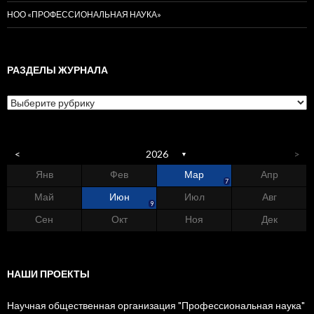
НОО «ПРОФЕССИОНАЛЬНАЯ НАУКА»
РАЗДЕЛЫ ЖУРНАЛА
Разделы журнала
<
2026
>
▼
Янв
Фев
Мар
Апр
2
3
7
Май
Июн
Июл
Авг
3
2
4
3
9
Сен
Окт
Ноя
Дек
6
5
3
2
НАШИ ПРОЕКТЫ
Научная общественная организация "Профессиональная наука"