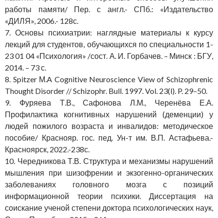
работы памяти/ Пер. с англ.- СПб.: «Издательство
«ДИЛЯ», 2006.- 128с.
7. Основы психиатрии: наглядные материалы к курсу
лекций для студентов, обучающихся по специальности 1-
23 01 04 «Психология» /сост. А. И. Горбачев. – Минск : БГУ,
2014. – 73 с.
8. Spitzer М.A Cognitive Neuroscience View of Schizophrenic
Thought Disorder // Schizophr. Bull. 1997. Vol. 23(l). P. 29–50.
9. Фуряева Т.В., Сафонова Л.М., Черенёва Е.А.
Профилактика когнитивных нарушений (деменции) у
людей пожилого возраста и инвалидов: методическое
пособие/ Краснояр. гос. пед. Ун-т им. В.П. Астафьева.-
Красноярск, 2022.-238с.
10. Чередникова Т.В. Структура и механизмы нарушений
мышления при шизофрении и экзогенно-органических
заболеваниях головного мозга с позиций
информационной теории психики. Диссертация на
соискание ученой степени доктора психологических наук,