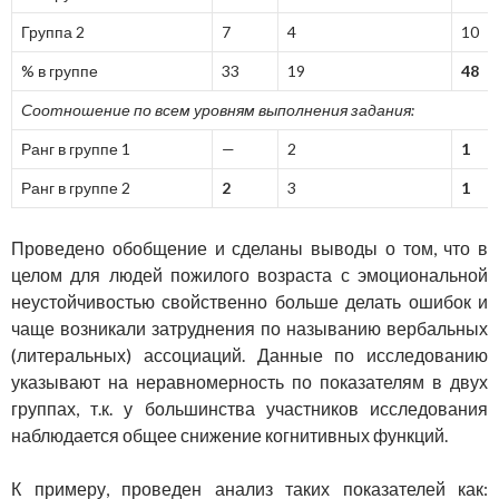
Группа 2
7
4
10
% в группе
33
19
48
Соотношение по всем уровням выполнения задания:
Ранг в группе 1
—
2
1
Ранг в группе 2
2
3
1
Проведено обобщение и сделаны выводы о том, что в
целом для людей пожилого возраста с эмоциональной
неустойчивостью свойственно больше делать ошибок и
чаще возникали затруднения по называнию вербальных
(литеральных) ассоциаций. Данные по исследованию
указывают на неравномерность по показателям в двух
группах, т.к. у большинства участников исследования
наблюдается общее снижение когнитивных функций.
К примеру, проведен анализ таких показателей как: