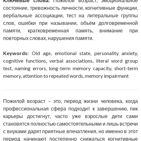
Ключевые слова:
Пожилой возраст, эмоциональное
состояние, тревожность личности, когнитивные функции,
вербальные ассоциации, тест на литеральные группы
слов, ошибки при назывании, объём долговременной
памяти, кратковременная память, внимание при
повторных словах, нарушения памяти.
Keywords:
Old age, emotional state, personality anxiety,
cognitive functions, verbal associations, literal word group
test, naming errors, long-term memory capacity, short-term
memory, attention to repeated words, memory impairment
Пожилой возраст – это, период жизни человека, когда
профессиональная сфера подходит к завершению, пик
карьеры достигнут, часто уже взрослые дети сами
становятся полностью самостоятельными и лишь встречи
с внуками дарят приятные впечатления, но именно в этот
период начинают постепенно снижаться когнитивные